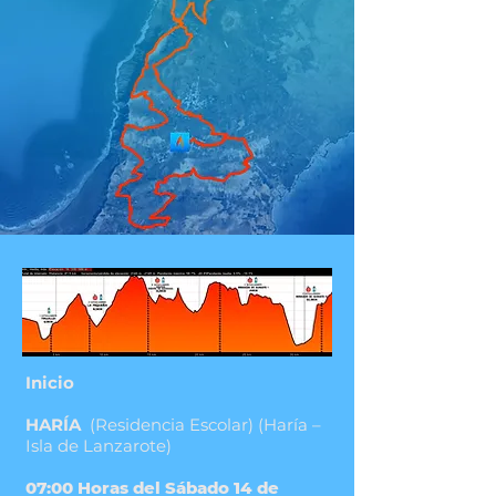
Inicio
​HARÍA
(Residencia Escolar) (Haría –
Isla de
Lanzarote)
07:00 Horas del Sábado 14 de