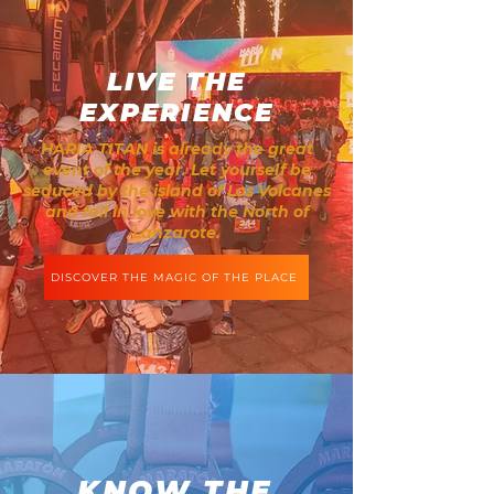
LIVE THE
EXPERIENCE
HARIA TITAN is already the great
event of the year. Let yourself be
seduced by the island of Los Volcanes
and fall in love with the North of
Lanzarote.
DISCOVER THE MAGIC OF THE PLACE
KNOW THE