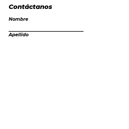
Contáctanos
Nombre
Apellido
Email
Escribe un mensaje
Enviar
DO YOU HAVE ANY